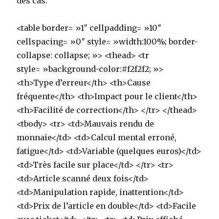
des cas.
<table border= »1″ cellpadding= »10″
cellspacing= »0″ style= »width:100%; border-
collapse: collapse; »> <thead> <tr
style= »background-color:#f2f2f2; »>
<th>Type d’erreur</th> <th>Cause
fréquente</th> <th>Impact pour le client</th>
<th>Facilité de correction</th> </tr> </thead>
<tbody> <tr> <td>Mauvais rendu de
monnaie</td> <td>Calcul mental erroné,
fatigue</td> <td>Variable (quelques euros)</td>
<td>Très facile sur place</td> </tr> <tr>
<td>Article scanné deux fois</td>
<td>Manipulation rapide, inattention</td>
<td>Prix de l’article en double</td> <td>Facile