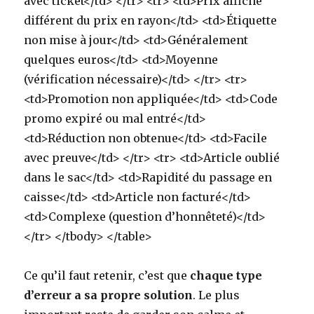
avec ticket</td> </tr> <tr> <td>Prix affiché
différent du prix en rayon</td> <td>Étiquette
non mise à jour</td> <td>Généralement
quelques euros</td> <td>Moyenne
(vérification nécessaire)</td> </tr> <tr>
<td>Promotion non appliquée</td> <td>Code
promo expiré ou mal entré</td>
<td>Réduction non obtenue</td> <td>Facile
avec preuve</td> </tr> <tr> <td>Article oublié
dans le sac</td> <td>Rapidité du passage en
caisse</td> <td>Article non facturé</td>
<td>Complexe (question d’honnêteté)</td>
</tr> </tbody> </table>
Ce qu’il faut retenir, c’est que
chaque type
d’erreur a sa propre solution
. Le plus