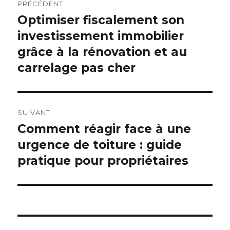
PRÉCÉDENT
de
Optimiser fiscalement son
Publication
précédente :
investissement immobilier
l’article
grâce à la rénovation et au
carrelage pas cher
SUIVANT
Comment réagir face à une
Publication
suivante :
urgence de toiture : guide
pratique pour propriétaires