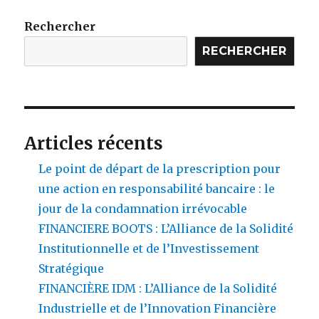
bonne
idée
Rechercher
d’investir
RECHERCHER
dans
l’immobilier
locatif
à
Pantin
en
Articles récents
2025 ?
Le point de départ de la prescription pour
une action en responsabilité bancaire : le
jour de la condamnation irrévocable
FINANCIERE BOOTS : L’Alliance de la Solidité
Institutionnelle et de l’Investissement
Stratégique
FINANCIÈRE IDM : L’Alliance de la Solidité
Industrielle et de l’Innovation Financière