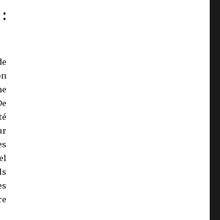
:
de
on
he
De
té
ur
es
el
ls
es
re