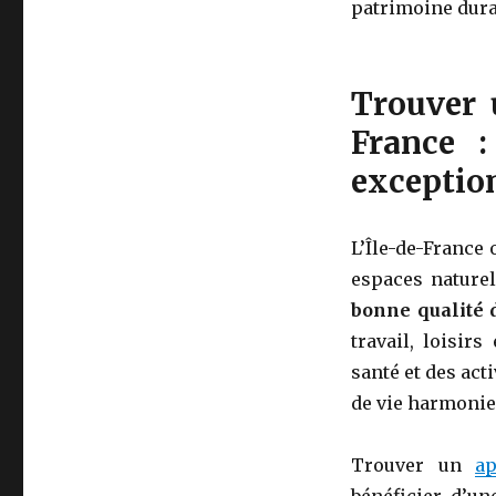
patrimoine durab
Trouver 
France :
exceptio
L’Île-de-France 
espaces nature
bonne qualité 
travail, loisir
santé et des act
de vie harmonie
Trouver un
ap
bénéficier d’un