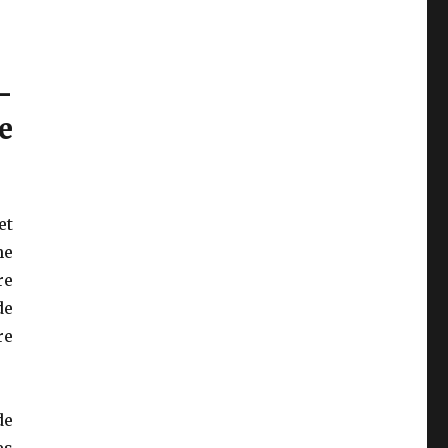
-
e
et
ne
re
de
re
de
es