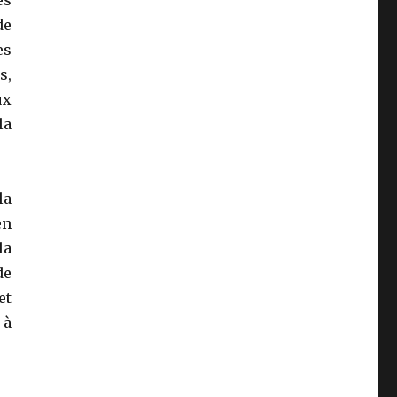
de
es
s,
ux
la
la
en
la
de
et
 à