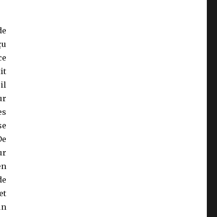
de
çu
ce
it
il
ur
es
se
De
ur
en
de
et
un