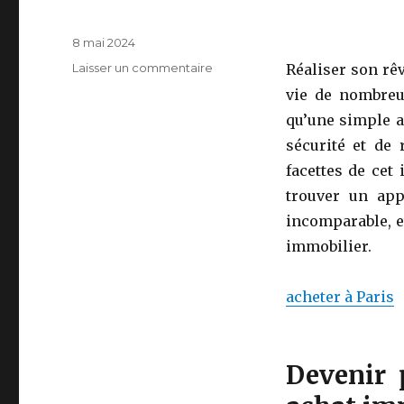
Publié
8 mai 2024
le
sur
Laisser un commentaire
Réaliser son rê
Investir
vie de nombreu
dans
qu’une simple a
l’immobilier
en
sécurité et de 
Île-
facettes de cet
de-
trouver un app
France
:
incomparable, e
les
immobilier.
clés
d’un
achat
acheter à Paris
réussi
Devenir p