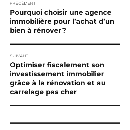
PRÉCÉDENT
de
Pourquoi choisir une agence
Publication
précédente :
immobilière pour l’achat d’un
l’article
bien à rénover ?
SUIVANT
Optimiser fiscalement son
Publication
suivante :
investissement immobilier
grâce à la rénovation et au
carrelage pas cher