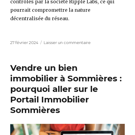
contrôlés par la société Ripple Labs, ce qui
pourrait compromettre la nature
décentralisée du réseau.
Publié
sur
27 février 2024
Laisser un commentaire
le
Qu’est-
ce
que
Vendre un bien
le
Ripple ?
immobilier à Sommières :
pourquoi aller sur le
Portail Immobilier
Sommières