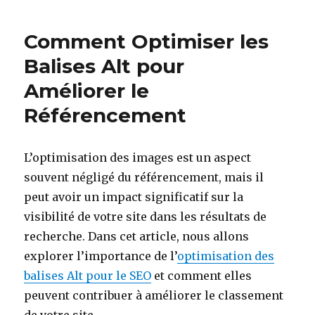
ce
qu’un
Comment Optimiser les
opérateur
de
Balises Alt pour
dématérialisation
Améliorer le
et
en
Référencement
quoi
peut-
il
L’optimisation des images est un aspect
simplifier
votre
souvent négligé du référencement, mais il
entreprise ?
peut avoir un impact significatif sur la
visibilité de votre site dans les résultats de
recherche. Dans cet article, nous allons
explorer l’importance de l’
optimisation des
balises Alt pour le SEO
et comment elles
peuvent contribuer à améliorer le classement