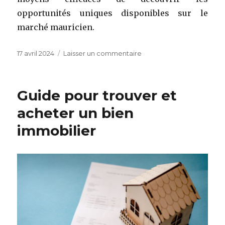
opportunités uniques disponibles sur le
marché mauricien.
Publié
sur
17 avril 2024
Laisser un commentaire
le
Investissement
immobilier
en
Guide pour trouver et
Afrique
:
acheter un bien
pourquoi
immobilier
acheter
un
appartement
à
l’île
Maurice
?