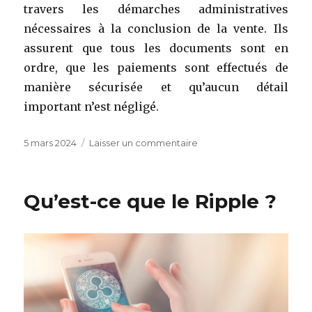
travers les démarches administratives
nécessaires à la conclusion de la vente. Ils
assurent que tous les documents sont en
ordre, que les paiements sont effectués de
manière sécurisée et qu’aucun détail
important n’est négligé.
Publié
sur
5 mars 2024
Laisser un commentaire
le
Guide
pour
trouver
Qu’est-ce que le Ripple ?
et
acheter
un
bien
immobilier