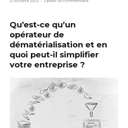
Publié
sur
12 octobre 2023
Laisser un commentaire
le
Vendre
un
bien
Qu’est-ce qu’un
immobilier
à
opérateur de
Sommières
dématérialisation et en
:
pourquoi
quoi peut-il simplifier
aller
sur
votre entreprise ?
le
Portail
Immobilier
Sommières